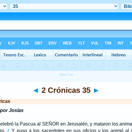
◄
2 Crónicas 35
►
ricas
por Josías
elebró la Pascua al S
EÑOR
en Jerusalén, y mataron los
anima
ero.
Y puso a los sacerdotes en sus oficios y los animó al s
2