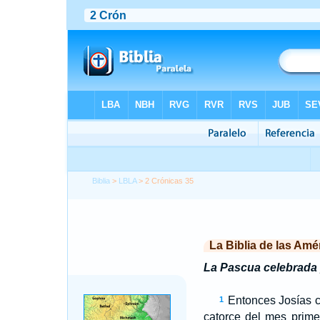
Biblia
>
LBLA
> 2 Crónicas 35
La Biblia de las Amé
La Pascua celebrada 
Entonces Josías c
1
catorce del mes prim