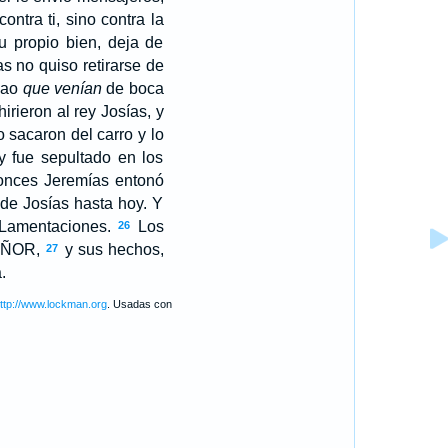
ontra ti, sino contra la
 propio bien, deja de
s no quiso retirarse de
ecao
que venían
de boca
irieron al rey Josías, y
 sacaron del carro y lo
y fue sepultado en los
nces Jeremías entonó
 de Josías hasta hoy. Y
s Lamentaciones.
Los
26
EÑOR
,
y sus hechos,
27
.
ttp://www.lockman.org
. Usadas con