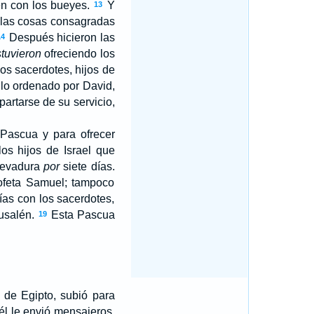
ién con los bueyes.
Y
13
 las cosas consagradas
Después hicieron las
14
stuvieron
ofreciendo los
los sacerdotes, hijos de
lo ordenado por David,
partarse de su servicio,
 Pascua y para ofrecer
os hijos de Israel que
 levadura
por
siete días.
ofeta Samuel; tampoco
as con los sacerdotes,
rusalén.
Esta Pascua
19
 de Egipto, subió para
l le envió mensajeros,