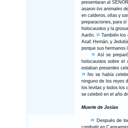
presentaran al S
EÑO
asaron
los animales d
en calderos, ollas y sa
preparaciones, para sí 
holocaustos y la grosur
Aarón.
También los c
15
Asaf, Hemán, y Jedutún,
porque sus hermanos lo
Así se preparó
16
holocaustos sobre el a
estaban presentes cele
No se había celebr
18
ninguno de los reyes 
los levitas y todos los
se celebró en el año d
Muerte de Josías
Después de todo
20
combatir en Carquemis j