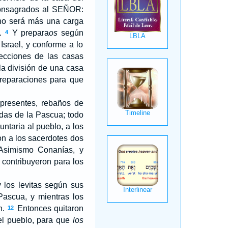
nsagrados al S
EÑOR
:
 no será más una carga
l.
Y prepara
os
según
4
Israel, y conforme a lo
ecciones de las casas
la división de una casa
preparaciones para que
 presentes, rebaños de
ndas de la Pascua; todo
ntaria al pueblo, a los
ron a los sacerdotes dos
simismo Conanías, y
 contribuyeron para los
 los levitas según sus
ascua, y mientras los
n.
Entonces quitaron
12
del pueblo, para que
los