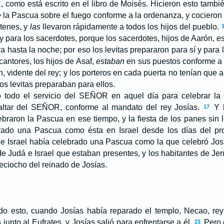
R
, como está escrito en el libro de Moisés. Hicieron esto tamb
e
la Pascua sobre el fuego conforme a la ordenanza, y cocieron
rtenes, y
las
llevaron rápidamente a todos los hijos del pueblo.
y para los sacerdotes, porque los sacerdotes, hijos de Aarón,
e
a hasta la noche; por eso los levitas prepararon para sí y para 
antores, los hijos de Asaf,
estaban
en sus puestos conforme a 
 vidente del rey; y los porteros en cada puerta no tenían que a
s levitas preparaban para ellos.
 todo el servicio del S
EÑOR
en aquel día para celebrar la
ltar del S
EÑOR
, conforme al mandato del rey Josías.
Y l
17
braron la Pascua en ese tiempo, y la fiesta de los panes sin
ado una Pascua como ésta en Israel desde los días del pr
de Israel había celebrado una Pascua como la que celebró Josí
 de Judá e Israel que estaban presentes, y los habitantes de Je
ieciocho del reinado de Josías.
 esto, cuando Josías había reparado el templo, Necao, rey
unto al Eufrates, y Josías salió para enfrentarse a él.
Pero é
21