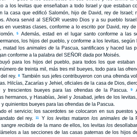
o a los levitas que enseñaban a todo Israel
y
que estaban co
n la casa que edificó Salomón, hijo de David, rey de Israel;
. Ahora servid al S
EÑOR
vuestro Dios y a su pueblo Israe
s en vuestras clases, conforme a lo escrito por David, rey de 
alomón.
Además, estad en el lugar santo conforme a las s
5
ermanos, los hijos del pueblo, y conforme a los levitas, según 
, matad los
animales de
la Pascua, santificaos y haced las 
an conforme a la palabra del S
EÑOR
dada
por Moisés.
buyó para los hijos del pueblo, para todos los que estaban
 número de treinta mil, más tres mil bueyes, todo para las ofre
 del rey.
También sus jefes contribuyeron con una ofrenda volu
8
tas. Hilcías, Zacarías y Jehiel, oficiales de la casa de Dios, die
s
y trescientos bueyes para las ofrendas de la Pascua.
A
9
 hermanos, y Hasabías, Jeiel y Josabad, jefes de los levitas,
s
y quinientos bueyes para las ofrendas de la Pascua.
do el servicio; los sacerdotes se colocaron en sus puestos y
andato del rey.
Y
los levitas
mataron
los animales de
la P
11
a sangre
recibida
de la mano de ellos, los levitas
los
desollaba
dárselos a las secciones de las casas paternas de los hijos 