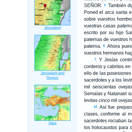
S
EÑOR
.
También dij
3
Poned el arca santa e
sobre
vuestros
hombros
vuestras casas paterna
escrito por su hijo S
paternas de vuestros h
paterna.
Ahora pues
6
vuestros hermanos hag
Y Josías contri
7
corderos y cabritos en
ello de las posesiones
sacerdotes y a los levi
mil seiscientas
oveja
Semaías y Natanael sus
levitas cinco mil
oveja
Así fue prepara
10
clases, conforme al m
sacerdotes rociaban l
los holocaustos para 