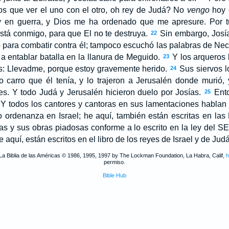
s que ver el uno con el otro, oh rey de Judá? No
vengo
hoy c
y en guerra, y Dios me ha ordenado que me apresure. Por tu
stá conmigo, para que El no te destruya.
Sin embargo, Josía
22
zó para combatir contra él; tampoco escuchó las palabras de N
 a entablar batalla en la llanura de Meguido.
Y los arqueros h
23
vos: Llevadme, porque estoy gravemente herido.
Sus siervos lo
24
o carro que él tenía, y lo trajeron a Jerusalén donde murió, 
es. Y todo Judá y Jerusalén hicieron duelo por Josías.
Ento
25
 Y todos los cantores y cantoras en sus lamentaciones hablan
o ordenanza en Israel; he aquí, también están escritas en la
 y sus obras piadosas conforme a lo escrito en la ley del S
 aquí, están escritos en el libro de los reyes de Israel y de Judá
La Biblia de las Américas © 1986, 1995, 1997 by The Lockman Foundation, La Habra, Calif,
h
permiso.
Bible Hub