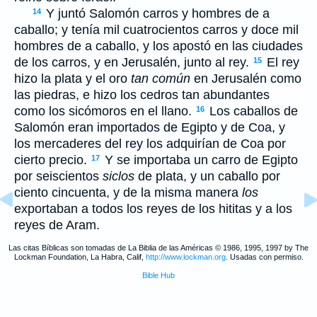
Y juntó Salomón carros y hombres de a
14
caballo; y tenía mil cuatrocientos carros y doce mil
hombres de a caballo, y los apostó en las ciudades
de los carros, y en Jerusalén, junto al rey.
El rey
15
hizo la plata y el oro
tan común
en Jerusalén como
las piedras, e hizo los cedros tan abundantes
como los sicómoros en el llano.
Los caballos de
16
Salomón eran importados de Egipto y de Coa, y
los mercaderes del rey los adquirían de Coa por
cierto precio.
Y se importaba un carro de Egipto
17
por seiscientos
siclos
de plata, y un caballo por
ciento cincuenta, y de la misma manera
los
exportaban a todos los reyes de los hititas y a los
reyes de Aram.
Las citas Bíblicas son tomadas de La Biblia de las Américas © 1986, 1995, 1997 by The
Lockman Foundation, La Habra, Calif,
http://www.lockman.org
. Usadas con permiso.
Bible Hub