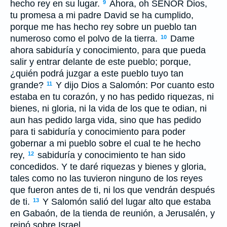
hecho rey en su lugar.
Ahora, oh S
EÑOR
Dios,
9
tu promesa a mi padre David se ha cumplido,
porque me has hecho rey sobre un pueblo tan
numeroso como el polvo de la tierra.
Dame
10
ahora sabiduría y conocimiento, para que pueda
salir y entrar delante de este pueblo; porque,
¿quién podrá juzgar a este pueblo tuyo tan
grande?
Y dijo Dios a Salomón: Por cuanto esto
11
estaba en tu corazón, y no has pedido riquezas, ni
bienes, ni gloria, ni la vida de los que te odian, ni
aun has pedido larga vida, sino que has pedido
para ti sabiduría y conocimiento para poder
gobernar a mi pueblo sobre el cual te he hecho
rey,
sabiduría y conocimiento te han sido
12
concedidos. Y te daré riquezas y bienes y gloria,
tales como no las tuvieron ninguno de los reyes
que fueron antes de ti, ni los que vendrán después
de ti.
Y Salomón salió del lugar alto que estaba
13
en Gabaón, de la tienda de reunión, a Jerusalén, y
reinó sobre Israel.