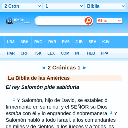
Biblia
>
LBLA
> 2 Crónicas 1
◄
2 Crónicas 1
►
La Biblia de las Américas
El rey Salomón pide sabiduría
Y Salomón, hijo de David, se estableció
1
firmemente en su reino, y el S
EÑOR
su Dios
estaba
con él y lo engrandeció sobremanera.
Y
2
Salomón habló a todo Israel, a los comandantes
de miles y de cientos, a los jueces y a todos los