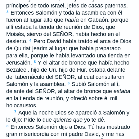
príncipes de todo Israel, jefes de
casas
paternas.
Entonces Salomón y toda la asamblea con él
3
fueron al lugar alto que
había
en Gabaón, porque
allí estaba la tienda de reunión de Dios, que
Moisés, siervo del S
EÑOR
, había hecho en el
desierto.
Pero David había traído el arca de Dios
4
de Quiriat-jearim al lugar que había preparado
para ella, porque le había levantado una tienda en
Jerusalén.
Y el altar de bronce que había hecho
5
Bezaleel, hijo de Uri, hijo de Hur, estaba delante
del tabernáculo del S
EÑOR
, al cual consultaron
Salomón y la asamblea.
Subió Salomón allí,
6
delante del S
EÑOR
, al altar de bronce que
estaba
en la tienda de reunión, y ofreció sobre él mil
holocaustos.
Aquella noche Dios se apareció a Salomón y
7
le dijo: Pide lo que
quieras que
yo te dé.
Entonces Salomón dijo a Dios: Tú has mostrado
8
gran misericordia con mi padre David, y me has