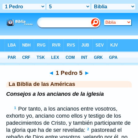
Biblia
>
LBLA
> 1 Pedro 5
◄
1 Pedro 5
►
La Biblia de las Américas
Consejos a los ancianos de la iglesia
Por tanto, a los ancianos entre vosotros,
1
exhorto yo, anciano como ellos y testigo de los
padecimientos de Cristo, y también participante de
la gloria que ha de ser revelada:
pastoread el
2
rebaño de Dios entre vosotros, velando por él, no