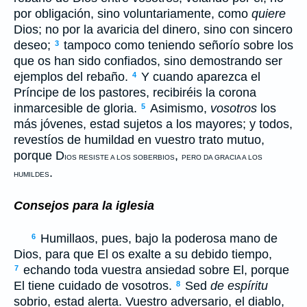
por obligación, sino voluntariamente, como
quiere
Dios; no por la avaricia del dinero, sino con sincero
deseo;
tampoco como teniendo señorío sobre los
3
que os han sido confiados, sino demostrando ser
ejemplos del rebaño.
Y cuando aparezca el
4
Príncipe de los pastores, recibiréis la corona
inmarcesible de gloria.
Asimismo,
vosotros
los
5
más jóvenes, estad sujetos a los mayores; y todos,
revestíos de humildad en vuestro trato mutuo,
porque D
,
IOS RESISTE A LOS SOBERBIOS
PERO DA GRACIA A LOS
.
HUMILDES
Consejos para la iglesia
Humillaos, pues, bajo la poderosa mano de
6
Dios, para que El os exalte a su debido tiempo,
echando toda vuestra ansiedad sobre El, porque
7
El tiene cuidado de vosotros.
Sed
de espíritu
8
sobrio, estad alerta. Vuestro adversario, el diablo,