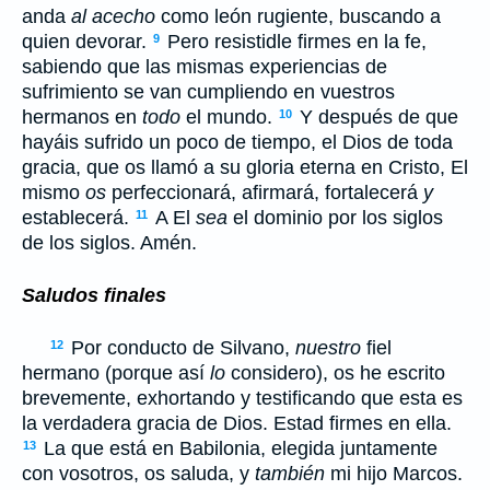
anda
al acecho
como león rugiente, buscando a
quien devorar.
Pero resistidle firmes en la fe,
9
sabiendo que las mismas experiencias de
sufrimiento se van cumpliendo en vuestros
hermanos en
todo
el mundo.
Y después de que
10
hayáis sufrido un poco de tiempo, el Dios de toda
gracia, que os llamó a su gloria eterna en Cristo, El
mismo
os
perfeccionará, afirmará, fortalecerá
y
establecerá.
A El
sea
el dominio por los siglos
11
de los siglos. Amén.
Saludos finales
Por conducto de Silvano,
nuestro
fiel
12
hermano (porque así
lo
considero), os he escrito
brevemente, exhortando y testificando que esta es
la verdadera gracia de Dios. Estad firmes en ella.
La que está en Babilonia, elegida juntamente
13
con vosotros, os saluda, y
también
mi hijo Marcos.