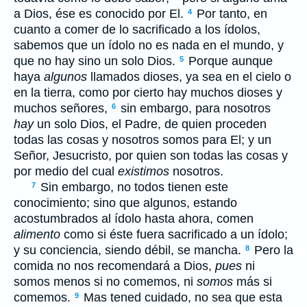
a Dios, ése es conocido por El.
Por tanto, en
4
cuanto a comer de lo sacrificado a los ídolos,
sabemos que un ídolo no es nada en el mundo, y
que no hay sino un solo Dios.
Porque aunque
5
haya
algunos
llamados dioses, ya sea en el cielo o
en la tierra, como por cierto hay muchos dioses y
muchos señores,
sin embargo, para nosotros
6
hay
un solo Dios, el Padre, de quien proceden
todas las cosas y nosotros somos para El; y un
Señor, Jesucristo, por quien son todas las cosas y
por medio del cual
existimos
nosotros.
Sin embargo, no todos tienen este
7
conocimiento; sino que algunos, estando
acostumbrados al ídolo hasta ahora, comen
alimento
como si éste fuera sacrificado a un ídolo;
y su conciencia, siendo débil, se mancha.
Pero la
8
comida no nos recomendará a Dios,
pues
ni
somos menos si no comemos, ni
somos
más si
comemos.
Mas tened cuidado, no sea que esta
9