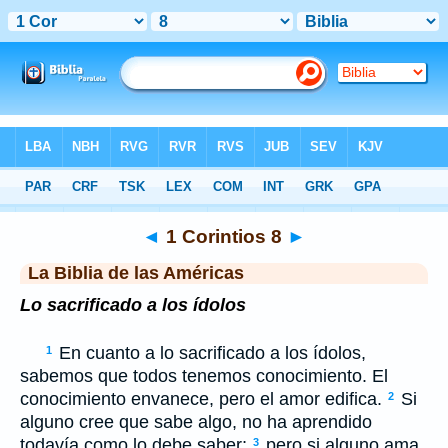
Biblia
>
LBLA
> 1 Corintios 8
◄
1 Corintios 8
►
La Biblia de las Américas
Lo sacrificado a los ídolos
En cuanto a lo sacrificado a los ídolos,
1
sabemos que todos tenemos conocimiento. El
conocimiento envanece, pero el amor edifica.
Si
2
alguno cree que sabe algo, no ha aprendido
todavía como lo debe saber;
pero si alguno ama
3