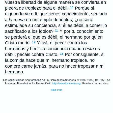
vuestra libertad de alguna manera se convierta en
piedra de tropiezo para el débil.
Porque si
10
alguno te ve a ti, que tienes conocimiento, sentado
a la mesa
en un templo de ídolos, ¿no será
estimulada su conciencia, si él es débil, a comer lo
sacrificado a los ídolos?
Y por tu conocimiento
11
se perderá el que es débil, el hermano por quien
Cristo murió.
Y así, al pecar contra los
12
hermanos y herir su conciencia cuando
ésta
es
débil, pecáis contra Cristo.
Por consiguiente, si
13
la comida hace que mi hermano tropiece, no
comeré carne jamás, para no hacer tropezar a mi
hermano.
Las citas Bíblicas son tomadas de La Biblia de las Américas © 1986, 1995, 1997 by The
Lockman Foundation, La Habra, Calif,
http://www.lockman.org
. Usadas con permiso.
Bible Hub