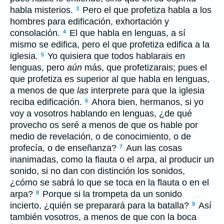
habla misterios.
Pero el que profetiza habla a los
3
hombres para edificación, exhortación y
consolación.
El que habla en lenguas, a sí
4
mismo se edifica, pero el que profetiza edifica a la
iglesia.
Yo quisiera que todos hablarais en
5
lenguas, pero
aún
más, que profetizarais; pues el
que profetiza es superior al que habla en lenguas,
a menos de que
las
interprete para que la iglesia
reciba edificación.
Ahora bien, hermanos, si yo
6
voy a vosotros hablando en lenguas, ¿de qué
provecho os seré a menos de que os hable por
medio de revelación, o de conocimiento, o de
profecía, o de enseñanza?
Aun las cosas
7
inanimadas, como la flauta o el arpa, al producir un
sonido, si no dan con distinción los sonidos,
¿cómo se sabrá lo que se toca en la flauta o en el
arpa?
Porque si la trompeta da un sonido
8
incierto, ¿quién se preparará para la batalla?
Así
9
también vosotros, a menos de que con la boca