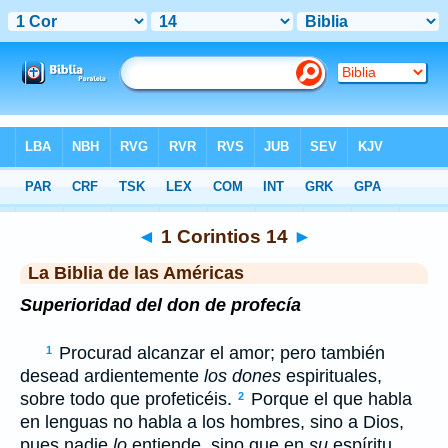
Biblia
>
LBLA
> 1 Corintios 14
◄
1 Corintios 14
►
La Biblia de las Américas
Superioridad del don de profecía
Procurad alcanzar el amor; pero también
1
desead ardientemente
los dones
espirituales,
sobre todo que profeticéis.
Porque el que habla
2
en lenguas no habla a los hombres, sino a Dios,
pues nadie
lo
entiende, sino que en
su
espíritu