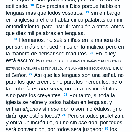
edificado.
Doy gracias a Dios porque hablo en
18
lenguas más que todos vosotros;
sin embargo,
19
en la iglesia prefiero hablar cinco palabras con mi
entendimiento, para instruir también a otros, antes
que diez mil palabras en lenguas.
Hermanos, no seáis niños en la manera de
20
pensar; más bien, sed niños en la malicia, pero en
la manera de pensar sed maduros.
En la ley
21
está escrito: P
OR HOMBRES DE LENGUAS EXTRAÑAS Y POR BOCA
DE
,
, dice
EXTRAÑOS HABLARE A ESTE PUEBLO
Y NI AUN ASI ME ESCUCHARAN
el Señor.
Así que las lenguas son una señal, no
22
para los que creen, sino para los incrédulos; pero
la profecía
es una señal,
no para los incrédulos,
sino para los creyentes.
Por tanto, si toda la
23
iglesia se reúne y todos hablan en lenguas, y
entran
algunos
sin
ese
don o son incrédulos, ¿no
dirán que estáis locos?
Pero si todos profetizan,
24
y entra un incrédulo, o uno sin
ese
don, por todos
será convencido, por todos será juzgado;
los
25