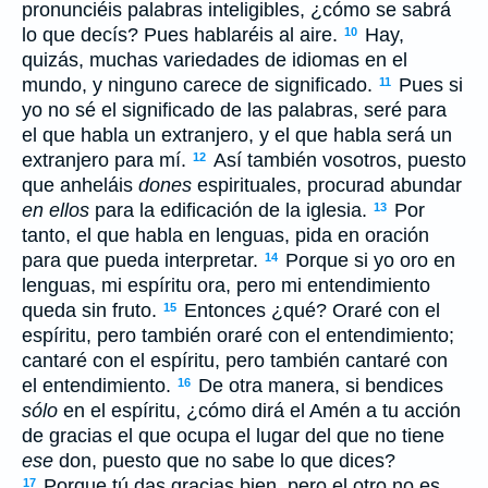
pronunciéis palabras inteligibles, ¿cómo se sabrá
lo que decís? Pues hablaréis al aire.
Hay,
10
quizás, muchas variedades de idiomas en el
mundo, y ninguno carece de significado.
Pues si
11
yo no sé el significado de las palabras, seré para
el que habla un extranjero, y el que habla será un
extranjero para mí.
Así también vosotros, puesto
12
que anheláis
dones
espirituales, procurad abundar
en ellos
para la edificación de la iglesia.
Por
13
tanto, el que habla en lenguas, pida en oración
para que pueda interpretar.
Porque si yo oro en
14
lenguas, mi espíritu ora, pero mi entendimiento
queda sin fruto.
Entonces ¿qué? Oraré con el
15
espíritu, pero también oraré con el entendimiento;
cantaré con el espíritu, pero también cantaré con
el entendimiento.
De otra manera, si bendices
16
sólo
en el espíritu, ¿cómo dirá el Amén a tu acción
de gracias el que ocupa el lugar del que no tiene
ese
don, puesto que no sabe lo que dices?
Porque tú das gracias bien, pero el otro no es
17