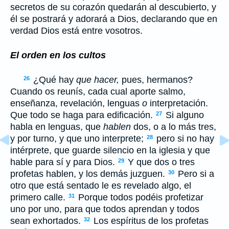
secretos de su corazón quedarán al descubierto, y
él se postrará y adorará a Dios, declarando que en
verdad Dios está entre vosotros.
El orden en los cultos
¿Qué hay
que hacer,
pues, hermanos?
26
Cuando os reunís, cada cual aporte salmo,
enseñanza, revelación, lenguas
o
interpretación.
Que todo se haga para edificación.
Si alguno
27
habla en lenguas, que
hablen
dos, o a lo más tres,
y por turno, y que uno interprete;
pero si no hay
28
intérprete, que guarde silencio en la iglesia y que
hable para sí y para Dios.
Y que dos o tres
29
profetas hablen, y los demás juzguen.
Pero si a
30
otro que está sentado le es revelado algo, el
primero calle.
Porque todos podéis profetizar
31
uno por uno, para que todos aprendan y todos
sean exhortados.
Los espíritus de los profetas
32