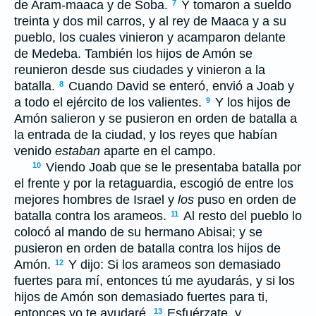
de Aram-maaca y de Soba.
Y tomaron a sueldo
7
treinta y dos mil carros, y al rey de Maaca y a su
pueblo, los cuales vinieron y acamparon delante
de Medeba. También los hijos de Amón se
reunieron desde sus ciudades y vinieron a la
batalla.
Cuando David se enteró, envió a Joab y
8
a todo el ejército de los valientes.
Y los hijos de
9
Amón salieron y se pusieron en orden de batalla a
la entrada de la ciudad, y los reyes que habían
venido
estaban
aparte en el campo.
Viendo Joab que se le presentaba batalla por
10
el frente y por la retaguardia, escogió de entre los
mejores hombres de Israel y
los
puso en orden de
batalla contra los arameos.
Al resto del pueblo lo
11
colocó al mando de su hermano Abisai; y se
pusieron en orden de batalla contra los hijos de
Amón.
Y dijo: Si los arameos son demasiado
12
fuertes para mí, entonces tú me ayudarás, y si los
hijos de Amón son demasiado fuertes para ti,
entonces yo te ayudaré.
Esfuérzate, y
13