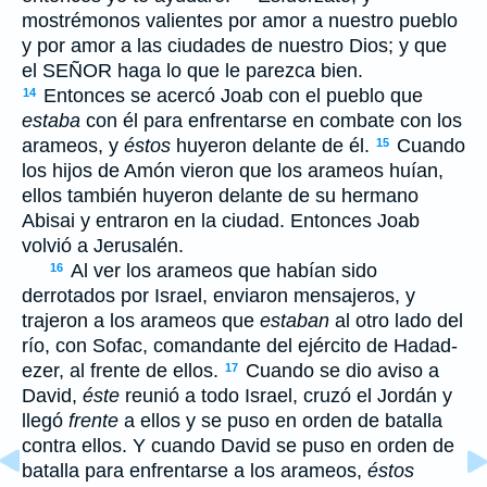
mostrémonos valientes por amor a nuestro pueblo
y por amor a las ciudades de nuestro Dios; y que
el S
EÑOR
haga lo que le parezca bien.
Entonces se acercó Joab con el pueblo que
14
estaba
con él para enfrentarse en combate con los
arameos, y
éstos
huyeron delante de él.
Cuando
15
los hijos de Amón vieron que los arameos huían,
ellos también huyeron delante de su hermano
Abisai y entraron en la ciudad. Entonces Joab
volvió a Jerusalén.
Al ver los arameos que habían sido
16
derrotados por Israel, enviaron mensajeros, y
trajeron a los arameos que
estaban
al otro lado del
río, con Sofac, comandante del ejército de Hadad-
ezer, al frente de ellos.
Cuando se dio aviso a
17
David,
éste
reunió a todo Israel, cruzó el Jordán y
llegó
frente
a ellos y se puso en orden de batalla
contra ellos. Y cuando David se puso en orden de
batalla para enfrentarse a los arameos,
éstos