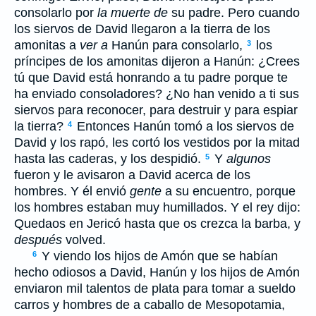
consolarlo por
la muerte de
su padre. Pero cuando
los siervos de David llegaron a la tierra de los
amonitas a
ver a
Hanún para consolarlo,
los
3
príncipes de los amonitas dijeron a Hanún: ¿Crees
tú que David está honrando a tu padre porque te
ha enviado consoladores? ¿No han venido a ti sus
siervos para reconocer, para destruir y para espiar
la tierra?
Entonces Hanún tomó a los siervos de
4
David y los rapó, les cortó los vestidos por la mitad
hasta las caderas, y los despidió.
Y
algunos
5
fueron y le avisaron a David acerca de los
hombres. Y él envió
gente
a su encuentro, porque
los hombres estaban muy humillados. Y el rey dijo:
Quedaos en Jericó hasta que os crezca la barba, y
después
volved.
Y viendo los hijos de Amón que se habían
6
hecho odiosos a David, Hanún y los hijos de Amón
enviaron mil talentos de plata para tomar a sueldo
carros y hombres de a caballo de Mesopotamia,