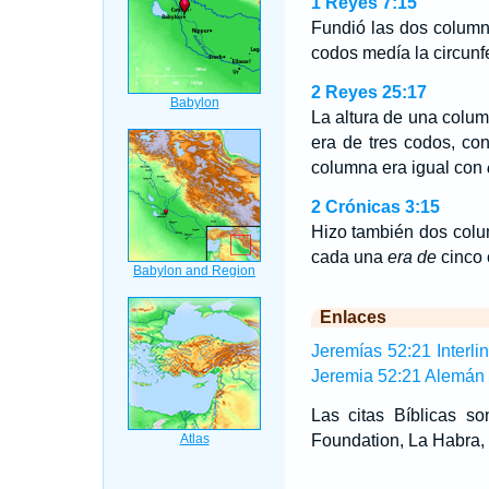
1 Reyes 7:15
Fundió las dos column
codos medía la circunf
2 Reyes 25:17
La altura de una colu
era de tres codos, c
columna era igual con
2 Crónicas 3:15
Hizo también dos colum
cada una
era de
cinco 
Enlaces
Jeremías 52:21 Interli
Jeremia 52:21 Alemán
Las citas Bíblicas 
Foundation, La Habra, 