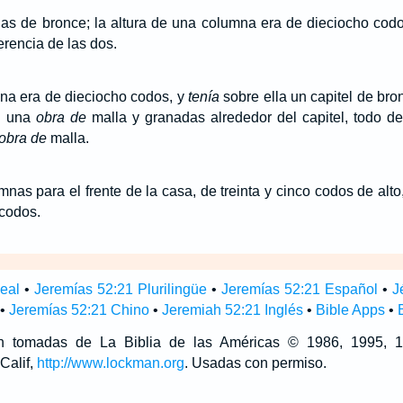
as de bronce; la altura de una columna era de dieciocho codo
erencia de las dos.
mna era de dieciocho codos, y
tenía
sobre ella un capitel de bron
on una
obra de
malla y granadas alrededor del capitel, todo d
obra de
malla.
nas para el frente de la casa, de treinta y cinco codos de alto,
codos.
neal
•
Jeremías 52:21 Plurilingüe
•
Jeremías 52:21 Español
•
J
•
Jeremías 52:21 Chino
•
Jeremiah 52:21 Inglés
•
Bible Apps
•
son tomadas de La Biblia de las Américas © 1986, 1995,
Calif,
http://www.lockman.org
. Usadas con permiso.