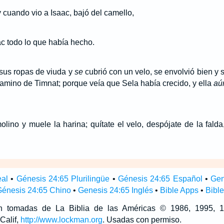
 cuando vio a Isaac, bajó del camello,
ac todo lo que había hecho.
 sus ropas de viuda y
se
cubrió con un velo, se envolvió bien y 
amino de Timnat; porque veía que Sela había crecido, y ella
aú
lino y muele la harina; quítate el velo, despójate de la falda
eal
•
Génesis 24:65 Plurilingüe
•
Génesis 24:65 Español
•
Gen
énesis 24:65 Chino
•
Genesis 24:65 Inglés
•
Bible Apps
•
Bibl
son tomadas de La Biblia de las Américas © 1986, 1995,
Calif,
http://www.lockman.org
. Usadas con permiso.