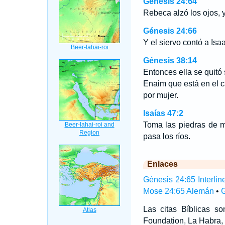
Génesis 24:64
Rebeca alzó los ojos, y
Génesis 24:66
Y el siervo contó a Isa
Génesis 38:14
Entonces ella se quitó
Enaim que está en el c
por mujer.
Isaías 47:2
Toma las piedras de mo
pasa los ríos.
Enlaces
Génesis 24:65 Interlin
Mose 24:65 Alemán
•
G
Las citas Bíblicas 
Foundation, La Habra, 