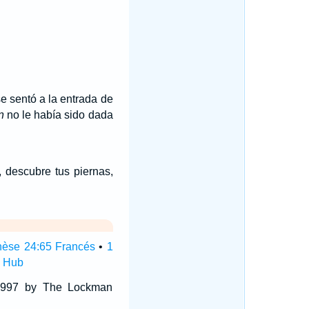
se sentó a la entrada de
n
no le había sido dada
, descubre tus piernas,
èse 24:65 Francés
•
1
e Hub
 1997 by The Lockman