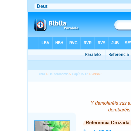
Biblia
>
Deuteronomio
>
Capítulo 12
> Verso 3
Y demoleréis sus al
derribaréi
Referencia Cruzada