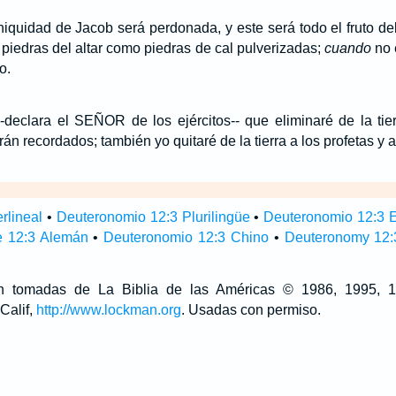
iniquidad de Jacob será perdonada, y este será todo el fruto d
piedras del altar como piedras de cal pulverizadas;
cuando
no 
o.
-declara el SEÑOR de los ejércitos-- que eliminaré de la tie
án recordados; también yo quitaré de la tierra a los profetas y a
rlineal
•
Deuteronomio 12:3 Plurilingüe
•
Deuteronomio 12:3 
 12:3 Alemán
•
Deuteronomio 12:3 Chino
•
Deuteronomy 12:3
son tomadas de La Biblia de las Américas © 1986, 1995,
Calif,
http://www.lockman.org
. Usadas con permiso.