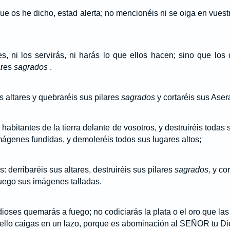
que os he dicho, estad alerta; no mencionéis ni se oiga en vuest
, ni los servirás, ni harás lo que ellos hacen; sino que los 
ares
sagrados
.
s altares y quebraréis sus pilares
sagrados
y cortaréis sus Aser
 habitantes de la tierra delante de vosotros, y destruiréis todas
imágenes fundidas, y demoleréis todos sus lugares altos;
: derribaréis sus altares, destruiréis sus pilares
sagrados,
y cor
uego sus imágenes talladas.
ioses quemarás a fuego; no codiciarás la plata o el oro que las
r ello caigas en un lazo, porque es abominación al SEÑOR tu Di