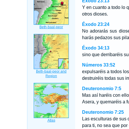
Éxodo 23:13
Y en cuanto a todo lo 
otros dioses.
Éxodo 23:24
No adorarás sus dioses
harás pedazos sus pil
Éxodo 34:13
sino que derribaréis su
Números 33:52
expulsaréis a todos los
destruiréis todas sus 
Deuteronomio 7:5
Mas así haréis con ellos
Asera, y quemaréis a f
Deuteronomio 7:25
Las esculturas de sus d
para ti, no sea que po