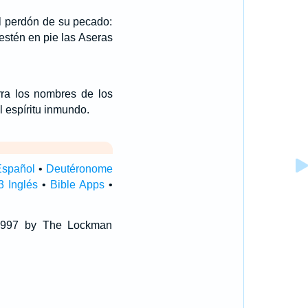
el perdón de su pecado:
estén en pie las Aseras
rra los nombres de los
l espíritu inmundo.
Español
•
Deutéronome
 Inglés
•
Bible Apps
•
 1997 by The Lockman