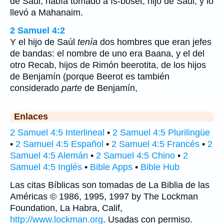
de Saúl, había tomado a Is-boset, hijo de Saúl, y lo
llevó a Mahanaim.
2 Samuel 4:2
Y el hijo de Saúl
tenía
dos hombres que eran jefes
de bandas: el nombre de uno era Baana, y el del
otro Recab, hijos de Rimón beerotita, de los hijos
de Benjamín (porque Beerot es también
considerado
parte
de Benjamín,
Enlaces
2 Samuel 4:5 Interlineal
•
2 Samuel 4:5 Plurilingüe
•
2 Samuel 4:5 Español
•
2 Samuel 4:5 Francés
•
2
Samuel 4:5 Alemán
•
2 Samuel 4:5 Chino
•
2
Samuel 4:5 Inglés
•
Bible Apps
•
Bible Hub
Las citas Bíblicas son tomadas de La Biblia de las
Américas © 1986, 1995, 1997 by The Lockman
Foundation, La Habra, Calif,
http://www.lockman.org
. Usadas con permiso.