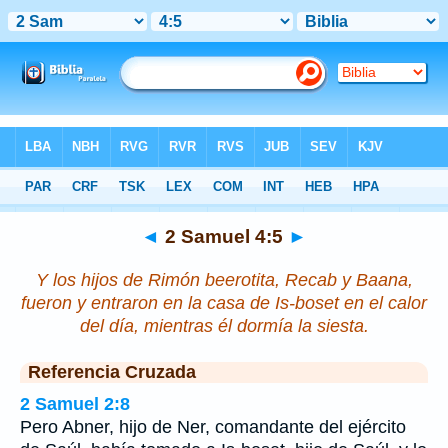
Biblia
>
2 Samuel
>
Capítulo 4
> Verso 5
◄
2 Samuel 4:5
►
Y los hijos de Rimón beerotita, Recab y Baana,
fueron y entraron en la casa de Is-boset en el calor
del día, mientras él dormía la siesta.
Referencia Cruzada
2 Samuel 2:8
Pero Abner, hijo de Ner, comandante del ejército