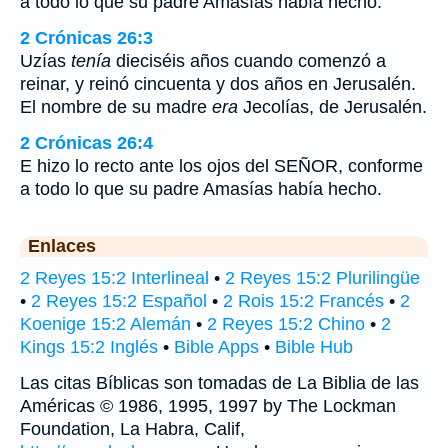
a todo lo que su padre Amasías había hecho.
2 Crónicas 26:3
Uzías
tenía
dieciséis años cuando comenzó a
reinar, y reinó cincuenta y dos años en Jerusalén.
El nombre de su madre
era
Jecolías, de Jerusalén.
2 Crónicas 26:4
E hizo lo recto ante los ojos del SEÑOR, conforme
a todo lo que su padre Amasías había hecho.
Enlaces
2 Reyes 15:2 Interlineal
•
2 Reyes 15:2 Plurilingüe
•
2 Reyes 15:2 Español
•
2 Rois 15:2 Francés
•
2
Koenige 15:2 Alemán
•
2 Reyes 15:2 Chino
•
2
Kings 15:2 Inglés
•
Bible Apps
•
Bible Hub
Las citas Bíblicas son tomadas de La Biblia de las
Américas © 1986, 1995, 1997 by The Lockman
Foundation, La Habra, Calif,