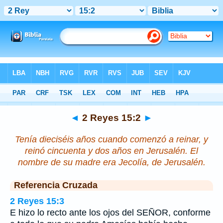
Biblia
>
2 Reyes
>
Capítulo 15
> Verso 2
◄
2 Reyes 15:2
►
Tenía dieciséis años cuando comenzó a reinar, y
reinó cincuenta y dos años en Jerusalén. El
nombre de su madre
era
Jecolía, de Jerusalén.
Referencia Cruzada
2 Reyes 15:3
E hizo lo recto ante los ojos del SEÑOR, conforme