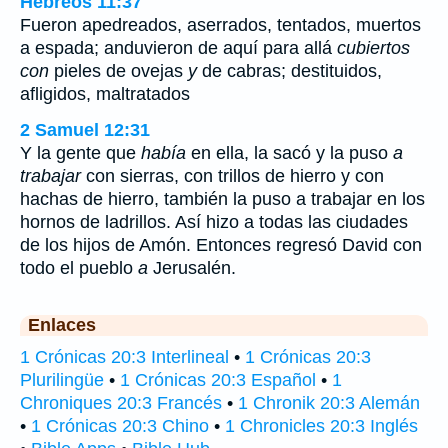
Hebreos 11:37
Fueron apedreados, aserrados, tentados, muertos
a espada; anduvieron de aquí para allá
cubiertos
con
pieles de ovejas
y
de cabras; destituidos,
afligidos, maltratados
2 Samuel 12:31
Y la gente que
había
en ella, la sacó y la puso
a
trabajar
con sierras, con trillos de hierro y con
hachas de hierro, también la puso a trabajar en los
hornos de ladrillos. Así hizo a todas las ciudades
de los hijos de Amón. Entonces regresó David con
todo el pueblo
a
Jerusalén.
Enlaces
1 Crónicas 20:3 Interlineal
•
1 Crónicas 20:3
Plurilingüe
•
1 Crónicas 20:3 Español
•
1
Chroniques 20:3 Francés
•
1 Chronik 20:3 Alemán
•
1 Crónicas 20:3 Chino
•
1 Chronicles 20:3 Inglés