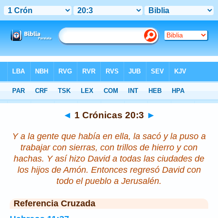
Biblia
>
1 Crónicas
>
Capítulo 20
> Verso 3
◄
1 Crónicas 20:3
►
Y a la gente que
había
en ella,
la
sacó y
la
puso
a
trabajar
con sierras, con trillos de hierro y con
hachas. Y así hizo David a todas las ciudades de
los hijos de Amón. Entonces regresó David con
todo el pueblo
a
Jerusalén.
Referencia Cruzada