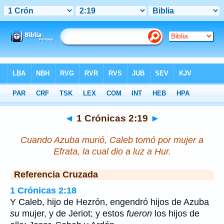
Biblia
>
1 Crónicas
>
Capítulo 2
> Verso 19
◄
1 Crónicas 2:19
►
Cuando Azuba murió, Caleb tomó por mujer a
Efrata, la cual dio a luz a Hur.
Referencia Cruzada
1 Crónicas 2:18
Y Caleb, hijo de Hezrón, engendró hijos de Azuba
su
mujer, y de Jeriot; y estos
fueron
los hijos de