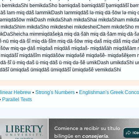
h bemikdaShi bemikdaSho bəmiqdaš bəmiqdāšî ḇəmiqdāšî bə
 lam·miq·dāš lammikDash lammiqdāš lə·miq·dā·šōw lə·miq·
 ləmiqdāšōw mikDash mikdaShah mikdaShai mikdaSham mikd
 mikdaShim mikdaSho mikdeshei mikdesheiChem mikdeSho m
ikDaSheicha mimmiqdāšeḵā miq·dā·šāh miq·dā·šām miq·dā·ša
ê·nū miq·dā·šî miq·dā·šîm miq·dā·šōw miq·daš miq·dāš miq·daš
·šōw miq·qə·ḏāš miqdaš miqdāš miqdaš- miqdāšāh miqdāšām
 miqdāšî miqdāšîm miqdāšōw miqdəšê miqdəšê- miqdəšêḵem
·dā·šî ū·miq·daš ū·miq·dāš ū·miq·də·šê umikDash umikdaShi 
āšî ūmiqdaš ūmiqdāš ūmiqdāšî ūmiqdəšê vemikdaShi
rlinear Hebrew
•
Strong's Numbers
•
Englishman's Greek Conc
•
Parallel Texts