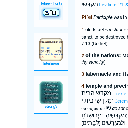
מִקְדָּשַׁי
Leviticus 21:2
Pi`el
Participle
was in
1
old Israel
sanctuaries
sanct. to be destroyed
7:13 (Bethel).
2
of the nations: 
thy sanctity
).
3
tabernacle and it
4
temple and preci
מקדשׁ הבית
Ezekiel
׳
מִקְדְּשֵׁי בית י
Jerem
ᵑ9
ὁσίοις αὐτοῦ
de sanc
מִקְדָּשֶׁיהָ
יְרוּשָׁלַםִ
; ""
)
וּלְמִגְרָשִׁים
לְבָֽתִּים
[
]