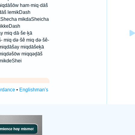
miqdāšōw ham·miq·dāš
dāš lemikDash
aShecha mikdaSheicha
ikkeDash
y miq·dā·še·ḵā
- miq·də·šê miq·də·šê-
 miqdāšay miqdāšeḵā
 miqdəšōw miqqəḏāš
umikdeShei
ordance
•
Englishman's