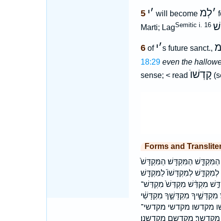
׳
לְמ
׳
י
5
will become
f
שׁ
Semitic i. 16
Marti; Lag
׳
י
6
of
s future sanct.,
18:29
even the hallowe
קָדְשׁוֺ
sense; < read
(s
Forms and Translite
קְדָּ֤שׁ הַמִּקְדָּֽשׁ׃ הַמִּקְדָּשׁ֙
דָּ֣שׁ לְמִקְדָּשׁוֹ֙ לַמִּקְדָּ֖שׁ
֣שׁ מִקְדַּ֨שׁ מִקְדַּשׁ֙ מִקְדַּשׁ־
 מִקְדָּשֶׁ֑יךָ מִקְדָּשֶׁ֑ךָ מִקְדָּשַׁ֔י
דשה מקדשו מקדשו׃ מקדשי מקדשי־
ם מקדשים מקדשך מקדשך׃ מקדשם מקדשנו׃