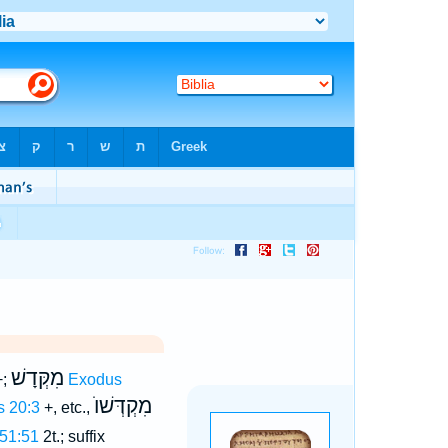
מִקְּדָשׁ
;
Exodus
מִקְדְּשׁוֺ
s 20:3
+, etc.,
51:51
2t.; suffix