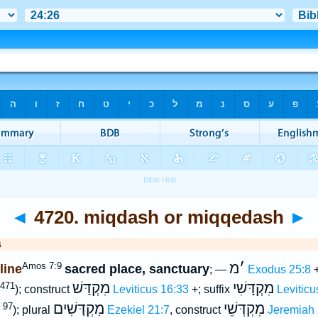
◄
4720. miqdash or miqqedash
►
s
׳
מ
Amos 7:9
line
sacred place, sanctuary
; —
Exodus 25:8
+
מִקְדָּשִׁי
מִקְדַּשׁ
, 471
); construct
Leviticus 16:33
+; suffix
Leviticu
מִקְדְּשֵׁי
מִקְדָּשִׁים
, 97
); plural
Ezekiel 21:7
, construct
Jeremiah 