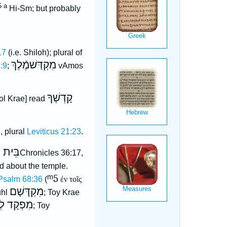
5 a
Hi-Sm; but probably
17
(i.e. Shiloh); plural of
מִקְדַּשׁמֶֿלֶךְ
:9
;
vAmos
קָדְשְׁךָ
ol Krae] read
3
, plural
Leviticus 21:23
.
בֵּית מ
2Chronicles 36:17,
nd about the temple.
ᵐ5
Psalm 68:36
(
ἐν τοῖς
מִקְדָּשָׁם
uhl
; Toy Krae
מִפְקָד לְ
]; Toy