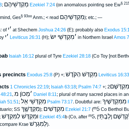
מְקַדְשֵׁיהֶם
§ 21
3
;
Ezekiel 7:24
(on anomalous pointing see Ew
מִקְדְּשֵׁיהֶם
§ 93oo
 mind, Ges
Anm.; < read
); etc.; —
׳
י
:
of
at Shechem
Joshua 24:26
(E); probably also
Exodus 15:
׳
מִקְדְּשֵׁי יִשׂ
׳
י
 by
Leviticus 26:31
(H);
in Northern Israel
Amos 7
Moab
Isaiah 16:12
plural of Tyre
Ezekiel 28:18
(Co Toy [not Berth
מִקְדַּשׁ הַקֹּדֶשׁ
s precincts
Exodus 25:8
(P) +;
Leviticus 16:3
ִקְדָּשָׁם
ncts
1 Chronicles 22:19
;
Isaiah 63:18
;
Psalm 74:7
+;
׳
מְכוֺן מ
 48:21
,
Daniel 8:11
; plural of many sacred places in a
מִמִּקְדָּשֶׁיךָ
מִקְדְּשֵׁי אֵל
iah 51:51
;
Psalm 73:17
. Doubtful are:
מִקְדָּשֶׁ֑ךָ
מִקְדָּשִׁים
ᵐ5
tuario
; SS
);
Ezekiel 21:7
(
Co Berthol B
וּמִקְדָּשׁ לַמִּקְדָּשׁ
ᵐ5
לְבָֽתֵּי
קָדְשָׁם
;
Ezekiel 45:4
b (Co, after
,
[
לְמִגְרָשׁ
, compare Krae
).