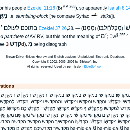
MP 268
or his people
Ezekiel 11:16
(Br
), so apparently
Isaiah 8:1
מִקָּ
i.e.
stumbling-block
[he compare Syriac
strike
]).
ׁוֺ
מִכָּלחֶֿלְבּוֺ
מִמֶּנּוּ
בתוכם לעולם
׳
מ
Ezekiel 37:26
,28. — (
)
(
׳
מ
§ 255 c
d part there of
AV RV, but this not the meaning of
; Ew
מִ
קֹדֶשׁ
3d
ee
),
being dittograph
rations
י בְּמִקְדָּשֽׁוֹ׃ בְמִקְדָּשִׁי֙ במקדש במקדשו׃ במקדשי הַמִּקְדָּ֑שׁ הַמִּקְדָּ֔שׁ הַמִּקְדָּ֖שׁ הַמִּ
וּמִקְדְּשֵׁ֥י וּמִקְדַּ֥שׁ וּמִקְדָּ֖שׁ וּמִקְדָּשִׁ֖י וממקדשי ומקדש ומקדשי לְמִקְדָּ֑שׁ לְמִקְ
למקדשו מִֽמִּקְדָּ֫שֶׁ֥יךָ מִקְּדָ֕שׁ מִקְדְּשֵׁ֖י מִקְדְּשֵׁי־ מִקְדְּשֵׁיכֶ֑ם מִקְדְּשׁ֖וֹ מִקְדַּ
דָּשִׁ֑י מִקְדָּשִׁ֑ים מִקְדָּשִׁ֔י מִקְדָּשִׁ֗י מִקְדָּשִׁ֛י מִקְדָּשִׁ֣י מִקְדָּשִׁי֙ מִקְדָּשֵֽׁנוּ׃ מִקְדָּשֶֽׁךָ׃
שָׁ֔ם מִקְדָּשֽׁוֹ׃ מִקְדָּשׁ֑וֹ מִקְדָּשׁ֔וֹ מִקְדָּשׁ֛וֹ ממקדשיך מקדש מקדש־ מק
מקדשיך מקדשיכ bə·miq·dā·šî ḇə·miq·dā·šî bə·miq·dā·šōw