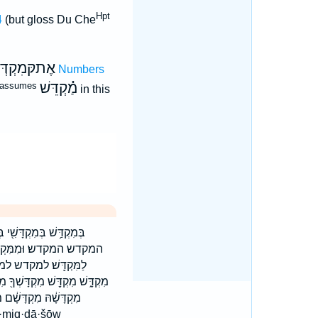
Hpt
4
(but gloss Du Che
אֶתקּמִקְדְּש
)
Numbers
מַ֗֗֗קְדֵּשׁ
 assumes
in this
בְּמִקְדַּ֥שׁ בְּמִקְדָּשִׁ֖
המקדש המקדש׃ וּמִמִּקְדָּשִׁ֖י 
לַמִּקְדָּֽשׁ׃ למקדש למקדש׃ 
מִקְדָּ֑שׁ מִקְדָּ֖שׁ מִקְדָּשְׁךָ֖ מִקְ
מִקְדָּשָׁ֔הּ מִקְדָּ