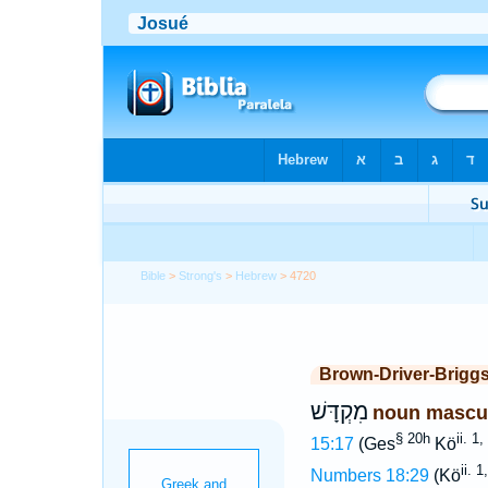
Bible
>
Strong's
>
Hebrew
> 4720
Brown-Driver-Brigg
מִקְדָּשׁ
noun mascu
§ 20h
ii. 1
15:17
(Ges
Kö
ii. 1
Numbers 18:29
(Kö