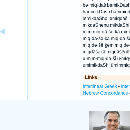
bə·miq·daš bemikDas
hammikDash hammiqdāš
lemikdaSho ləmiqdāš
mikdaShenu mikdaShi
mim·miq·dā·še·ḵā mim
miq·dā·šə·ḵā miq·dā·š
miq·də·šê·ḵem miq·də
miqdāšəḵā miqdāšênū
ū·mim·miq·dā·šî ū·miq
umimikdaShi ūmimmiqd
Links
Interlinear Greek
•
Inte
Hebrew Concordance